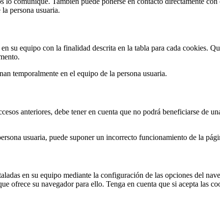
os lo comunique. También puede ponerse en contacto directamente con el
 la persona usuaria.
n su equipo con la finalidad descrita en la tabla para cada cookies. Qu
omento.
enan temporalmente en el equipo de la persona usuaria.
 accesos anteriores, debe tener en cuenta que no podrá beneficiarse de u
a persona usuaria, puede suponer un incorrecto funcionamiento de la pág
staladas en su equipo mediante la configuración de las opciones del nav
que ofrece su navegador para ello. Tenga en cuenta que si acepta las co