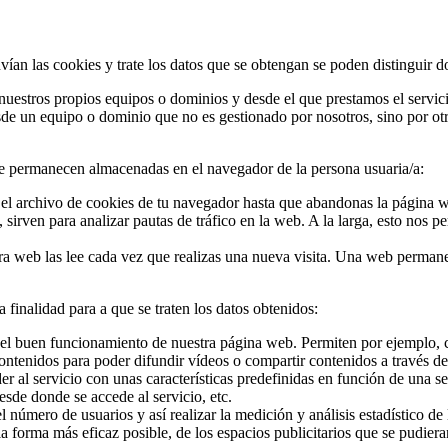
an las cookies y trate los datos que se obtengan se poden distinguir do
uestros propios equipos o dominios y desde el que prestamos el servicio
sde un equipo o dominio que no es gestionado por nosotros, sino por ot
ue permanecen almacenadas en el navegador de la persona usuaria/a:
l archivo de cookies de tu navegador hasta que abandonas la página we
sirven para analizar pautas de tráfico en la web. A la larga, esto nos 
ra web las lee cada vez que realizas una nueva visita. Una web perman
a finalidad para a que se traten los datos obtenidos:
el buen funcionamiento de nuestra página web. Permiten por ejemplo, co
ontenidos para poder difundir vídeos o compartir contenidos a través de
 al servicio con unas características predefinidas en función de una se
desde donde se accede al servicio, etc.
 número de usuarios y así realizar la medición y análisis estadístico de 
 la forma más eficaz posible, de los espacios publicitarios que se pudie