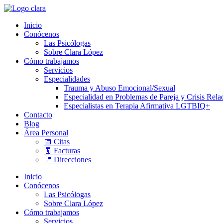
Ir
al
Inicio
contenido
Conócenos
Las Psicólogas
Sobre Clara López
Cómo trabajamos
Servicios
Especialidades
Trauma y Abuso Emocional/Sexual
Especialidad en Problemas de Pareja y Crisis Rela
Especialistas en Terapia Afirmativa LGTBIQ+
Contacto
Blog
Área Personal
📅 Citas
🧾 Facturas
📍 Direcciones
Inicio
Conócenos
Las Psicólogas
Sobre Clara López
Cómo trabajamos
Servicios