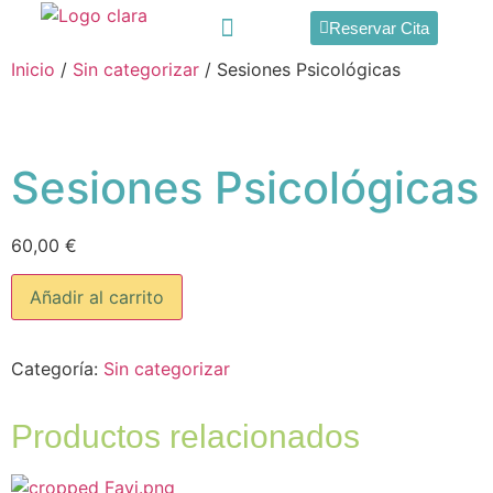
Reservar Cita
Inicio
/
Sin categorizar
/ Sesiones Psicológicas
Cómo trabajamos
Área Personal
Sesiones Psicológicas
60,00
€
Añadir al carrito
Categoría:
Sin categorizar
Productos relacionados